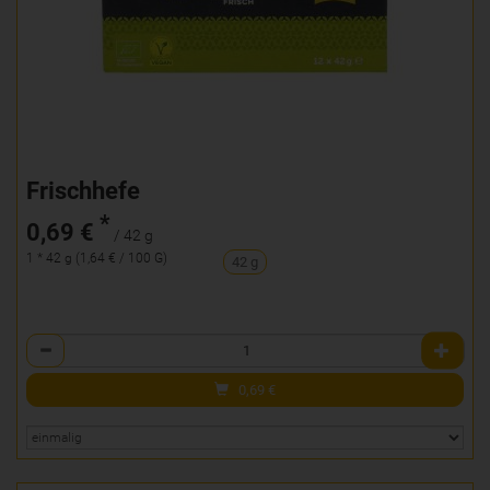
Frischhefe
*
0,69 €
/ 42 g
1 * 42 g (1,64 € / 100 G)
42 g
Anzahl
0,69
€