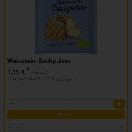
Weinstein-Backpulver
*
1,19 €
/ 84 g 4x21
1 * 84 g 4x21 (1,42 € / 100 G)
84 g 4x21
Anzahl
1,19
€