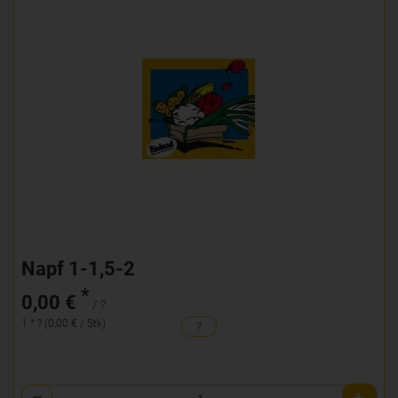
Napf 1-1,5-2
*
0,00 €
/ ?
1 * ? (0,00 € / Stk)
?
Anzahl