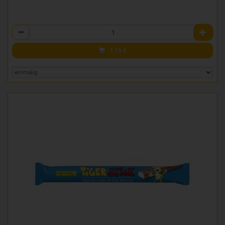
Anzahl
1,19
€