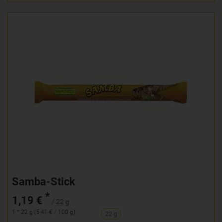
Samba-Stick
*
1,19 €
/ 22 g
1 * 22 g (5,41 € / 100 g)
22 g