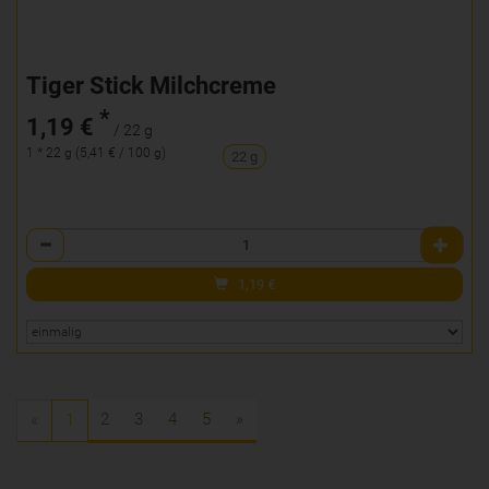
Tiger Stick Milchcreme
*
1,19 €
/ 22 g
1 * 22 g (5,41 € / 100 g)
22 g
Anzahl
1,19
€
2
3
4
5
»
«
1