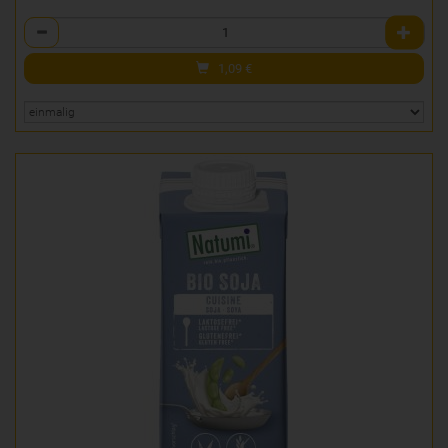
Anzahl
1,09
€