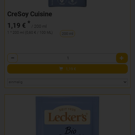
CreSoy Cuisine
*
1,19 €
/ 200 ml
1 * 200 ml (0,60 € / 100 ML)
200 ml
Anzahl
1,19
€