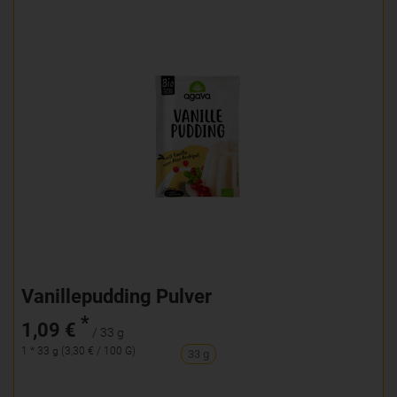
Vanillepudding Pulver
*
1,09 €
/ 33 g
1 * 33 g (3,30 € / 100 G)
33 g