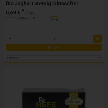
Bio Joghurt cremig laktosefrei
*
0,69 €
/ 150 g
1 * 150 g (0,46 € / 100 G)
150 g
Anzahl
0,69
€