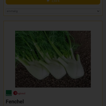
2,69
€
Fenchel