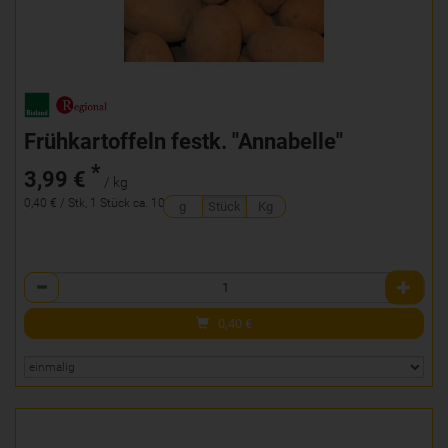
Frühkartoffeln festk. "Annabelle"
*
3,99 €
/ kg
0,40 € / Stk, 1 Stück ca. 100g
g
Stück
Kg
Anzahl
0,40
€