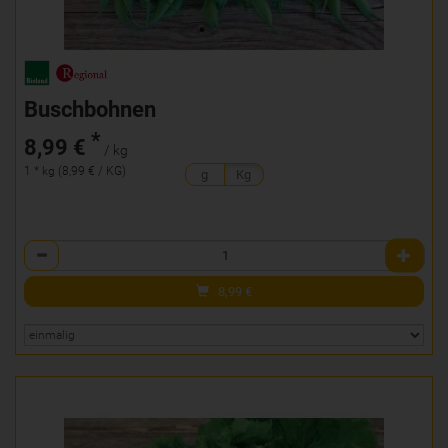
Buschbohnen
*
8,99 €
/ kg
1 * kg (8,99 € / KG)
g
Kg
Anzahl
8,99
€