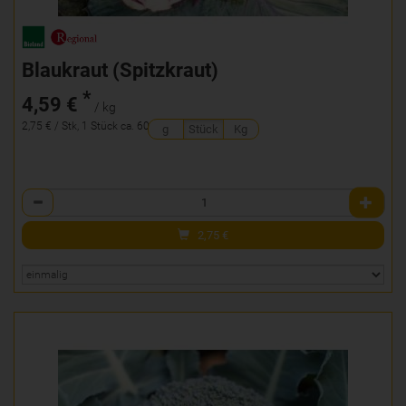
Blaukraut (Spitzkraut)
*
4,59 €
/ kg
2,75 € / Stk, 1 Stück ca. 600g
g
Stück
Kg
Anzahl
2,75
€