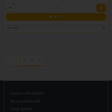
Anzahl
2,49
€
2
3
»
«
1
Unsere Liefergebiete
Bio Landwirtschaft
Unser Betrieb