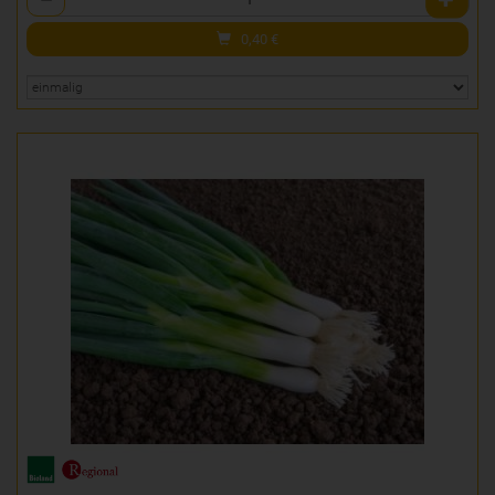
0,40
€