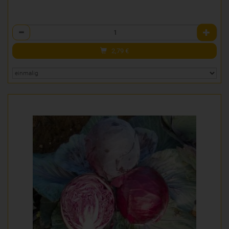
Anzahl
2,79
€