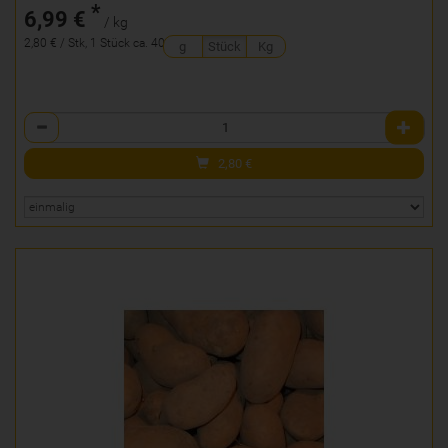
*
6,99 €
/ kg
2,80 € / Stk, 1 Stück ca. 400g
g
Stück
Kg
Anzahl
2,80
€