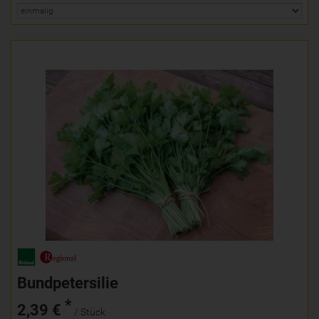
Bundpetersilie
*
2,39 €
/ Stück