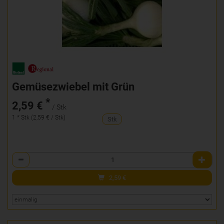
Gemüsezwiebel mit Grün
*
2,59 €
/ Stk
1 * Stk (2,59 € / Stk)
Stk
Anzahl
2,59
€