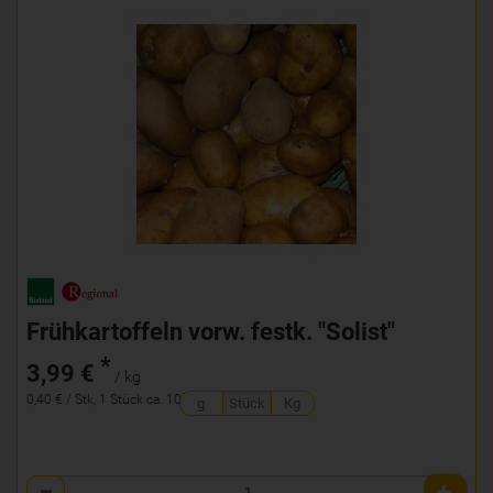
Frühkartoffeln vorw. festk. "Solist"
*
3,99 €
/ kg
0,40 € / Stk, 1 Stück ca. 100g
g
Stück
Kg
Anzahl