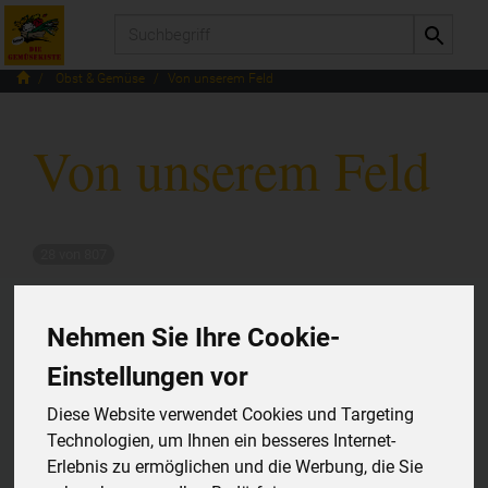
Produkt
Obst & Gemüse
Von unserem Feld
Von unserem Feld
28 von 807
12
Nehmen Sie Ihre Cookie-
Einstellungen vor
Diese Website verwendet Cookies und Targeting
Hersteller
Allergene
Technologien, um Ihnen ein besseres Internet-
Erlebnis zu ermöglichen und die Werbung, die Sie