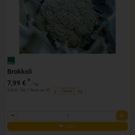
Brokkoli
*
7,99 €
/ kg
3,20 € / Stk, 1 Stück ca. 400g
g
Stück
Kg
Anzahl
3,20
€