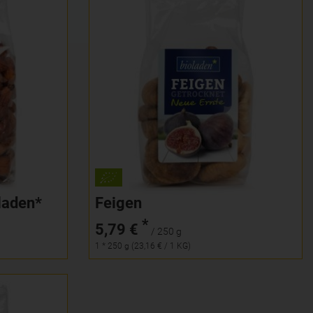
250 g
Anzahl
5,79
€
oladen*
Feigen
*
5,79 €
/ 250 g
1 * 250 g (23,16 € / 1 KG)