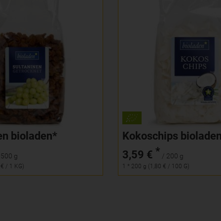
500 g
200 g
Anzahl
5,79
€
3,59
€
en bioladen*
Kokoschips biolade
*
3,59 €
 500 g
/ 200 g
 € / 1 KG)
1 * 200 g (1,80 € / 100 G)