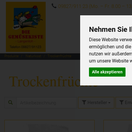
09827/911 23 (Mo. – Fr. 8.00 – 13
Nehmen Sie I
Diese Website verwen
ermöglichen und die
nutzen wir außerde
Produkte
Naturkost
Trockenfrüchte
um unsere Website we
Alle akzeptieren
Trockenfrüchte
7 von 806
Hersteller
Ern