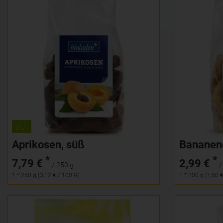
250 g
Anzahl
Anzahl
7,79
€
Aprikosen, süß
Bananenc
*
*
7,79 €
2,99 €
/ 250 g
/
1 * 250 g (3,12 € / 100 G)
1 * 200 g (1,50 