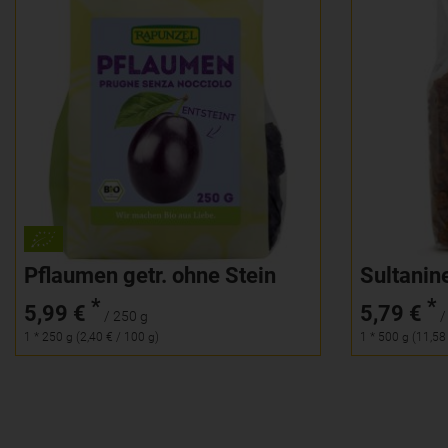
250 g
Anzahl
Anzahl
5,99
€
Pflaumen getr. ohne Stein
Sultanin
*
*
5,99 €
5,79 €
/ 250 g
/
1 * 250 g (2,40 € / 100 g)
1 * 500 g (11,58