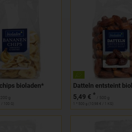
200 g
500 g
Anzahl
2,99
€
5,49
€
hips bioladen*
Datteln entsteint bi
*
5,49 €
 200 g
/ 500 g
€ / 100 G)
1 * 500 g (10,98 € / 1 KG)