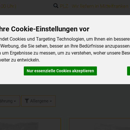
.00 Uhr)
PLZ Wir liefern in Mittelfranken
hre Cookie-Einstellungen vor
Produkt
det Cookies und Targeting Technologien, um Ihnen ein besseres 
 Werbung, die Sie sehen, besser an Ihre Bedürfnisse anzupassen
m um Ergebnisse zu messen, um zu verstehen, woher unsere Be
iter zu entwickeln.
Nur essenzielle Cookies akzeptieren
ährung
Allergene