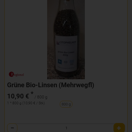
Grüne Bio-Linsen (Mehrwegfl)
*
10,90 €
/ 800 g
1 * 800 g (10,90 € / Stk)
800 g
Anzahl