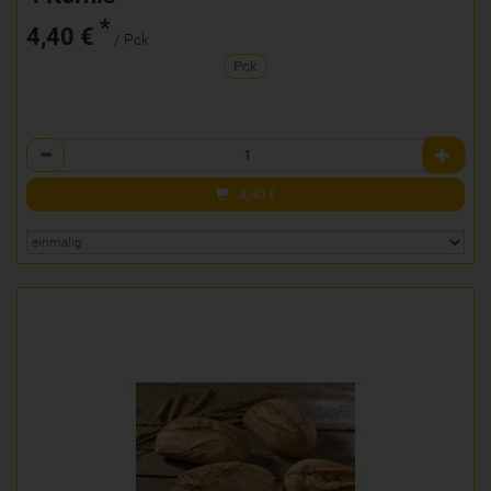
*
4,40 €
/ Pck
Pck
Anzahl
4,40
€