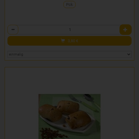
Pck
Anzahl
3,80
€