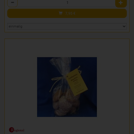
Anzahl
7,95
€