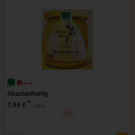
Akazienhonig
*
7,95 €
/ 500 g
500 g