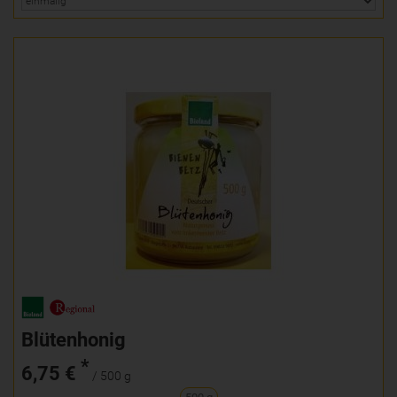
Blütenhonig
*
6,75 €
/ 500 g