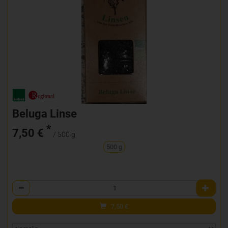
Beluga Linse
*
7,50 €
/ 500 g
500 g
Anzahl
7,50
€