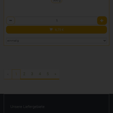
500 g
Anzahl
6,75
€
2
3
4
5
»
«
1
Unsere Liefergebiete