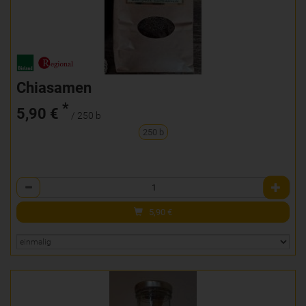
Chiasamen
*
5,90 €
/ 250 b
250 b
Anzahl
5,90
€