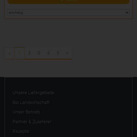
2
3
4
5
»
«
1
Unsere Liefergebiete
Bio Landwirtschaft
Unser Betrieb
Partner & Zulieferer
Rezepte