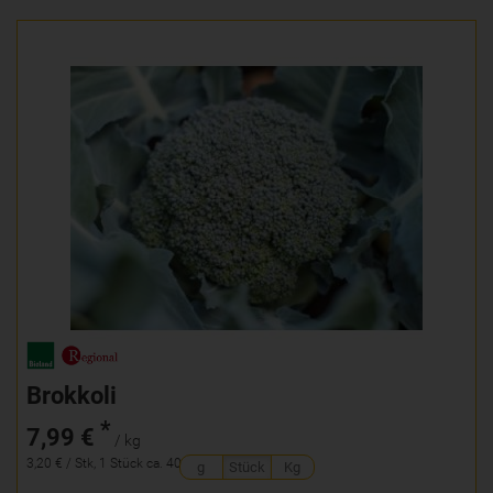
Brokkoli
*
7,99 €
/ kg
3,20 € / Stk, 1 Stück ca. 400g
g
Stück
Kg