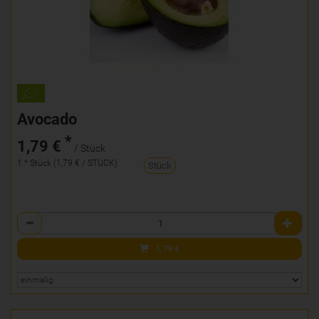
Avocado
*
1,79 €
/ Stück
1 * Stück (1,79 € / STÜCK)
Stück
Anzahl
1,79
€