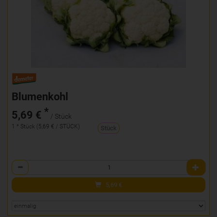
Blumenkohl
*
5,69 €
/ Stück
1 * Stück (5,69 € / STÜCK)
Stück
Anzahl
5,69
€