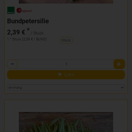
Bundpetersilie
*
2,39 €
/ Stück
1 * Stück (2,39 € / BUND)
Stück
Anzahl
2,39
€