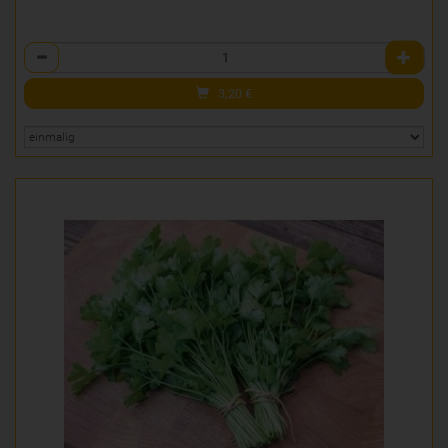
Anzahl
3,20
€