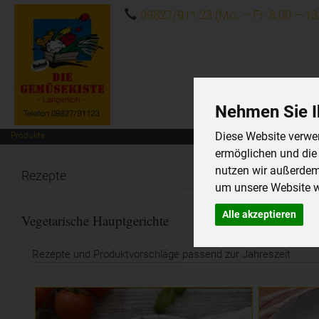
09827/911 23 (Mo. – Fr. 8.00 – 13
Nehmen Sie I
Diese Website verwen
Produkte
ermöglichen und die
nutzen wir außerde
Rezepte
um unsere Website we
Alle akzeptieren
Vegetarische Hauptgerichte
Rezepte und Produktvorschläge passend zur Jahreszeit