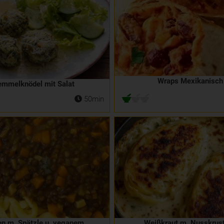
Wraps Mexikanisch
emmelknödel mit Salat
50min
en m. Spätzle u. veganem
Weißkraut m. Nusskrust