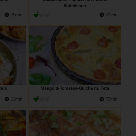
Walnüssen
35min
50min
Reis
Mangold-Tomaten-Quiche m. Feta
30min
75min