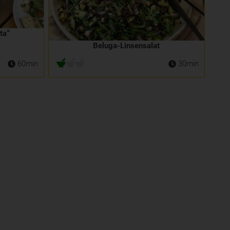
ta“
Beluga-Linsensalat
60min
30min