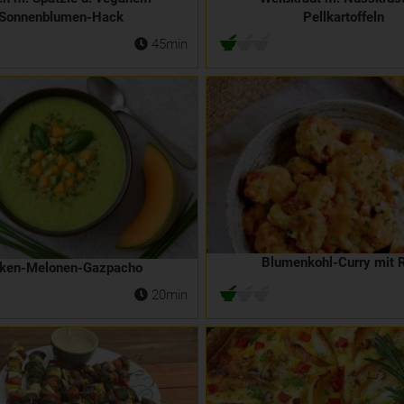
Sonnenblumen-Hack
Pellkartoffeln
45min
Blumenkohl-Curry mit 
ken-Melonen-Gazpacho
20min