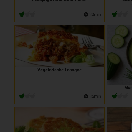
30min
Vegetarische Lasagne
Gur
85min