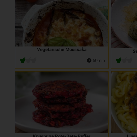
Vegetarische Moussaka
S
60min
Knusprige Rote-Bete-Puffer
Lins