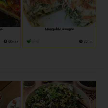
he
Mangold-Lasagne
60min
80min