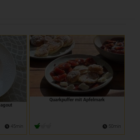
Quarkpuffer mit Apfelmark
Ragout
45min
50min