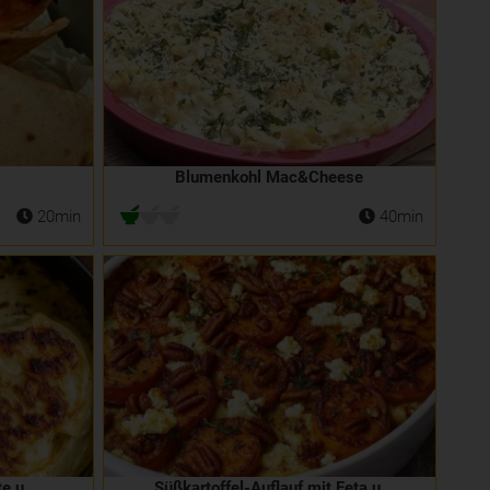
Blumenkohl Mac&Cheese
20min
40min
e u.
Süßkartoffel-Auflauf mit Feta u.