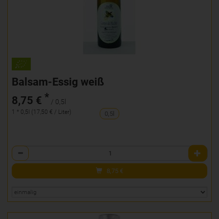
Balsam-Essig weiß
*
8,75 €
/ 0,5l
1 * 0,5l (17,50 € / Liter)
0,5l
Anzahl
8,75
€