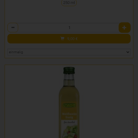
250 ml
Anzahl
9,00
€