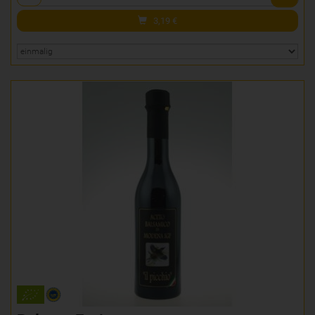
3,19
€