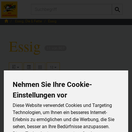
Produkt
Essig, Öle & Fette
Essig
Essig
11 von 807
12
Nehmen Sie Ihre Cookie-
Einstellungen vor
Hersteller
Ernährung
Allergene
Diese Website verwendet Cookies und Targeting
Technologien, um Ihnen ein besseres Internet-
Erlebnis zu ermöglichen und die Werbung, die Sie
sehen, besser an Ihre Bedürfnisse anzupassen.