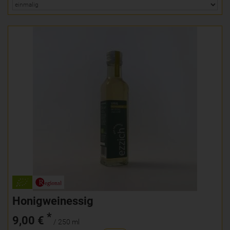
Honigweinessig
*
9,00 €
/ 250 ml