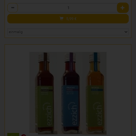
Anzahl
5,99
€