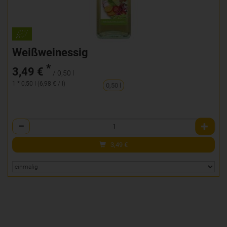
Weißweinessig
*
3,49 €
/ 0,50 l
1 * 0,50 l (6,98 € / l)
0,50 l
Anzahl
3,49
€