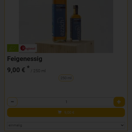
Feigenessig
*
9,00 €
/ 250 ml
250 ml
Anzahl
9,00
€