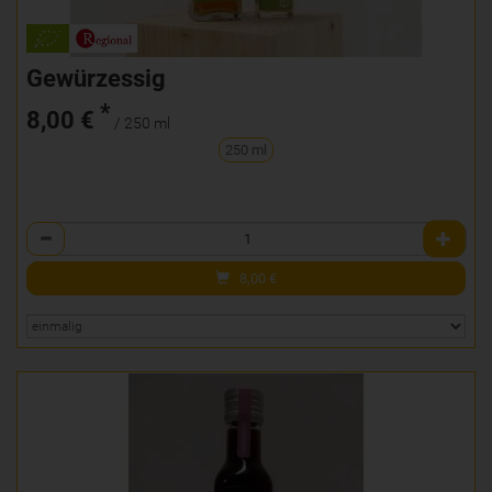
Gewürzessig
*
8,00 €
/ 250 ml
250 ml
Anzahl
8,00
€