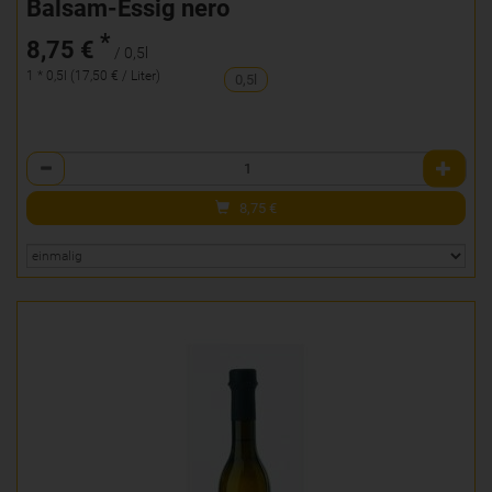
Balsam-Essig nero
*
8,75 €
/ 0,5l
1 * 0,5l (17,50 € / Liter)
0,5l
Anzahl
8,75
€