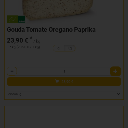
Gouda Tomate Oregano Paprika
*
23,90 €
/ kg
1 * kg (23,90 € / 1 kg)
g
Kg
Anzahl
23,90
€