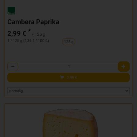
Cambera Paprika
*
2,99 €
/ 125 g
1 * 125 g (2,39 € / 100 G)
125 g
Anzahl
2,99
€