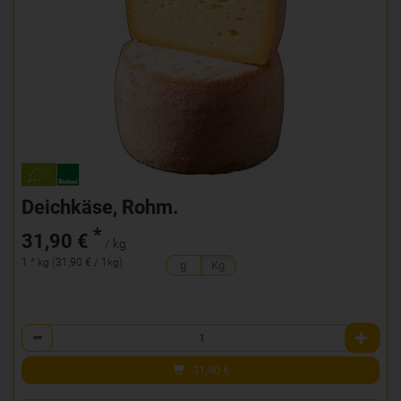
Deichkäse, Rohm.
*
31,90 €
/ kg
1 * kg (31,90 € / 1kg)
g
Kg
Anzahl
31,90
€