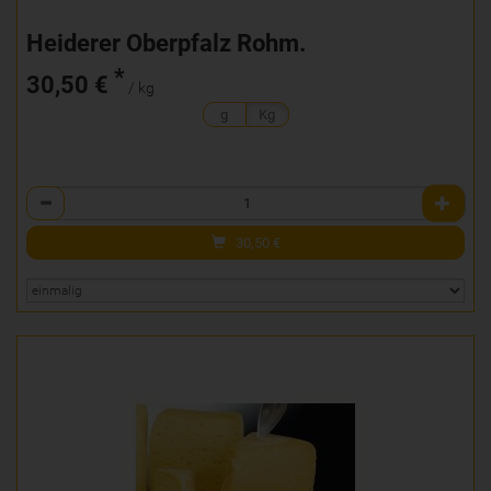
Heiderer Oberpfalz Rohm.
*
30,50 €
/ kg
g
Kg
Anzahl
30,50
€