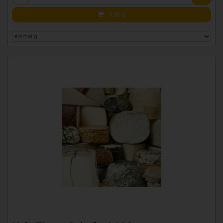
9,50
€