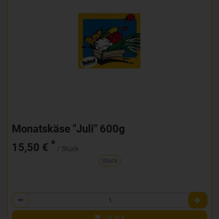
Monatskäse "Juli" 600g
*
15,50 €
/ Stück
Stück
Anzahl
15,50
€