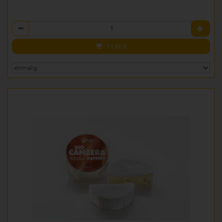
Anzahl
11,60
€