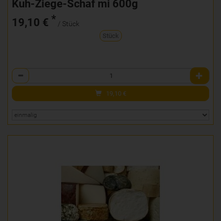
Kuh-Ziege-Schaf mi 600g
*
19,10 €
/ Stück
Stück
Anzahl
19,10
€