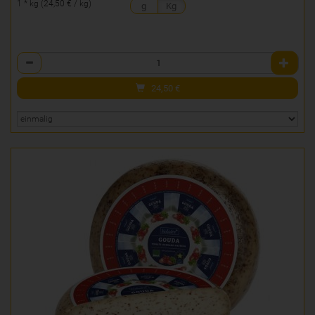
1 * kg (24,50 € / kg)
g
Kg
Anzahl
24,50
€