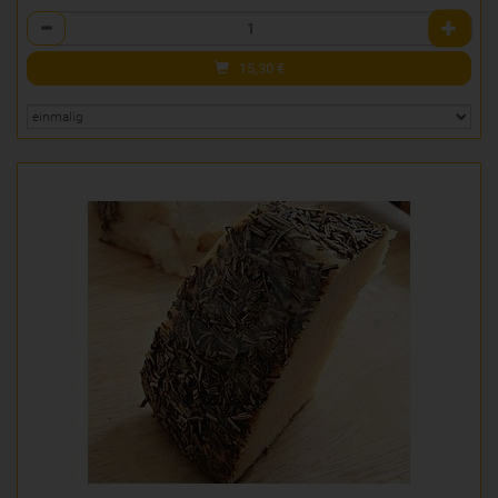
Anzahl
15,30
€