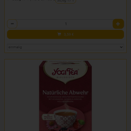
30,6g 17 T
Anzahl
3,59
€