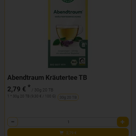
Abendtraum Kräutertee TB
*
2,79 €
/ 30g 20 TB
1 * 30g 20 TB (9,30 € / 100 G)
30g 20 TB
Anzahl
2,79
€