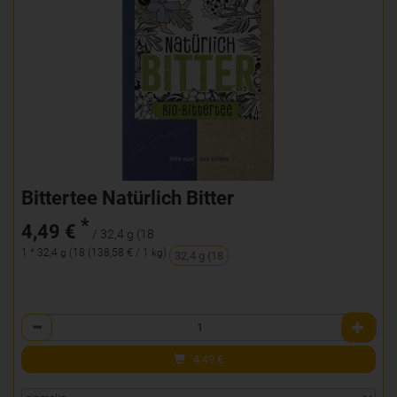
Bittertee Natürlich Bitter
*
4,49 €
/ 32,4 g (18
1 * 32,4 g (18 (138,58 € / 1 kg)
32,4 g (18
Anzahl
4,49
€