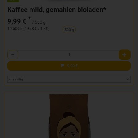
Kaffee mild, gemahlen bioladen*
*
9,99 €
/ 500 g
1 * 500 g (19,98 € / 1 KG)
500 g
Anzahl
9,99
€