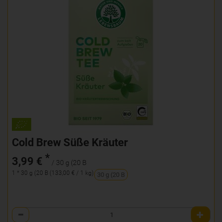
Cold Brew Süße Kräuter
*
3,99 €
/ 30 g (20 B
1 * 30 g (20 B (133,00 € / 1 kg)
30 g (20 B
Anzahl