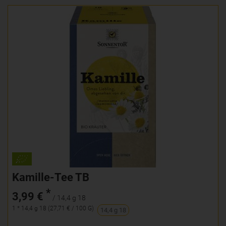
Kamille-Tee TB
*
3,99 €
/ 14,4 g 18
1 * 14,4 g 18 (27,71 € / 100 G)
14,4 g 18