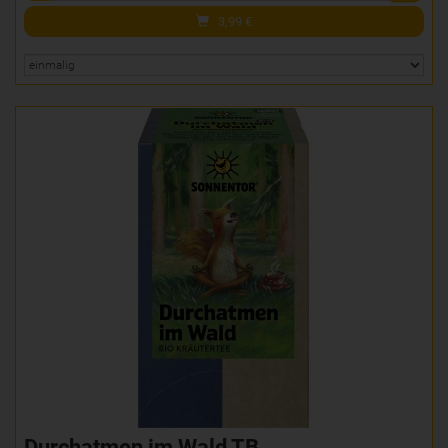
3,99
€
Durchatmen im Wald TB