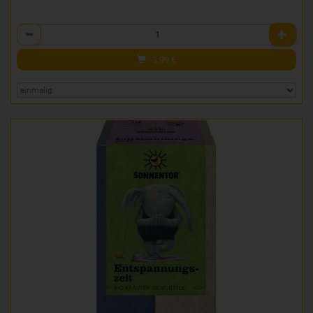
Anzahl
3,99
€