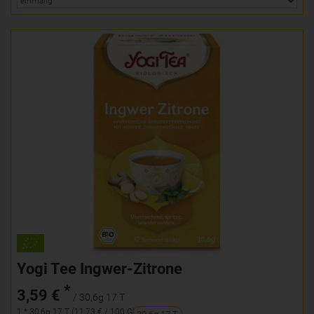
Yogi Tee Ingwer-Zitrone
*
3,59 €
/ 30,6g 17 T
1 * 30,6g 17 T (11,73 € / 100 G)