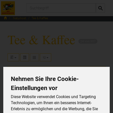
Produkt
Naturkost
Tee & Kaffee
Tee & Kaffee
24 von 807
12
Kaffee
5
Nehmen Sie Ihre Cookie-
Teebeutel
13
Einstellungen vor
Tee lose
6
Diese Website verwendet Cookies und Targeting
Technologien, um Ihnen ein besseres Internet-
Erlebnis zu ermöglichen und die Werbung, die Sie