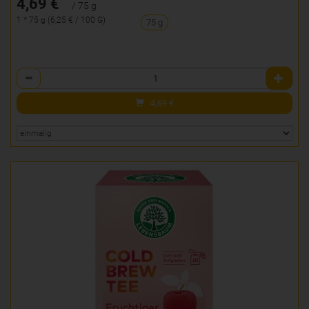
4,69 €
/ 75 g
1 * 75 g (6,25 € / 100 G)
75 g
Anzahl
4,69
€