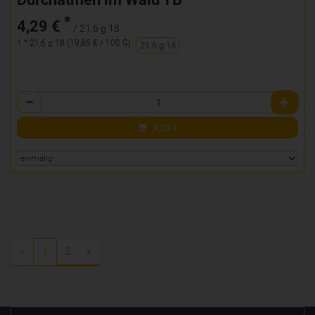
*
4,29 €
/ 21,6 g 18
1 * 21,6 g 18 (19,86 € / 100 G)
21,6 g 18
Anzahl
4,29
€
2
»
«
1