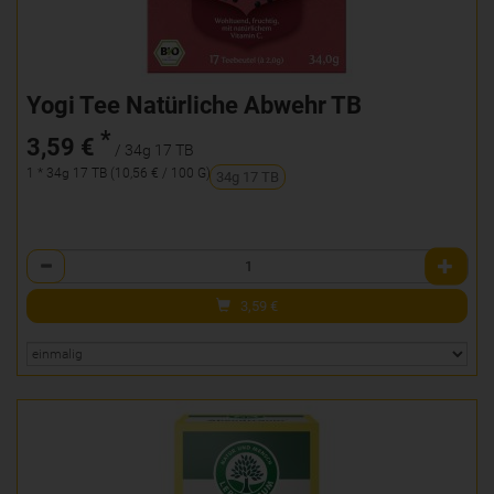
Yogi Tee Natürliche Abwehr TB
*
3,59 €
/ 34g 17 TB
1 * 34g 17 TB (10,56 € / 100 G)
34g 17 TB
Anzahl
3,59
€