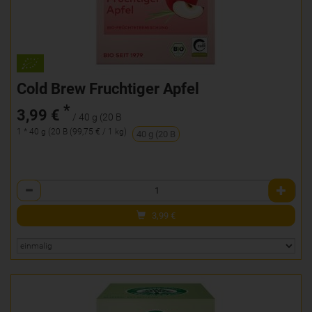
Cold Brew Fruchtiger Apfel
*
3,99 €
/ 40 g (20 B
1 * 40 g (20 B (99,75 € / 1 kg)
40 g (20 B
Anzahl
3,99
€