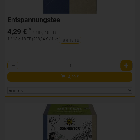
Entspannungstee
*
4,29 €
/ 18 g 18 TB
1 * 18 g 18 TB (238,34 € / 1 kg)
18 g 18 TB
Anzahl
4,29
€