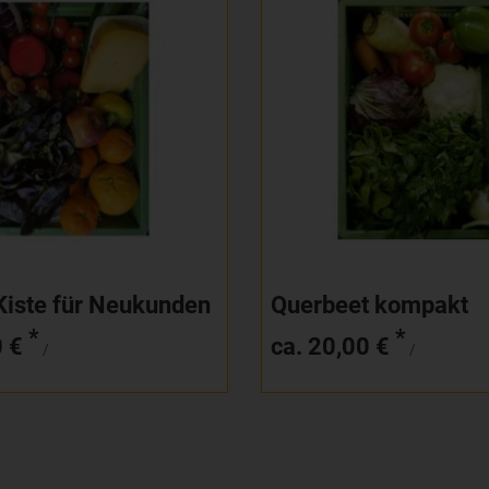
Anzahl
25,00
€
20,00
€
Kiste für Neukunden
Querbeet kompakt
*
*
0 €
ca. 20,00 €
/
/