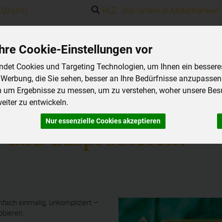
.00 Uhr)
PLZ Wir liefern in Mittelfranken
hre Cookie-Einstellungen vor
Produkt
det Cookies und Targeting Technologien, um Ihnen ein besseres 
 Werbung, die Sie sehen, besser an Ihre Bedürfnisse anzupassen
m um Ergebnisse zu messen, um zu verstehen, woher unsere Be
iter zu entwickeln.
Nur essenzielle Cookies akzeptieren
n und ausprobieren!
nfach einmalig, unkompliziert –
obieren.