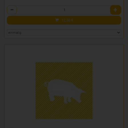
Anzahl
12,50
€