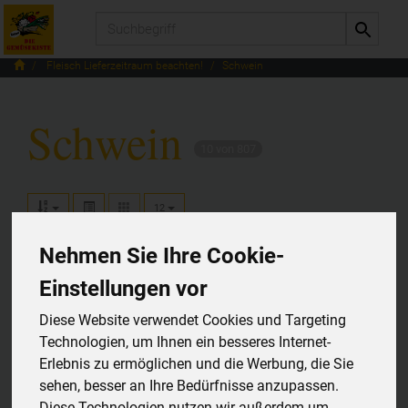
Produkt
Fleisch Lieferzeitraum beachten!
Schwein
Schwein
10 von 807
12
Nehmen Sie Ihre Cookie-
Einstellungen vor
Hersteller
Allergene
Diese Website verwendet Cookies und Targeting
Technologien, um Ihnen ein besseres Internet-
Erlebnis zu ermöglichen und die Werbung, die Sie
sehen, besser an Ihre Bedürfnisse anzupassen.
Diese Technologien nutzen wir außerdem um