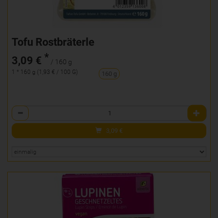
Tofu Rostbräterle
*
3,09 €
/ 160 g
1 * 160 g (1,93 € / 100 G)
160 g
Anzahl
3,09
€