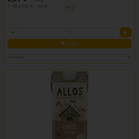
1 * 80 g (3,61 € / 100 G)
80 g
Anzahl
2,89
€