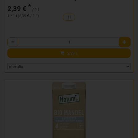
*
2,39 €
/ 1 l
1 * 1 l (2,39 € / 1 L)
1 l
Anzahl
2,39
€