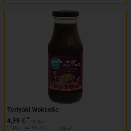
Teriyaki Woksoße
*
4,99 €
/ 240 ml
1 * 240 ml (20,79 € / 1 l)
240 ml