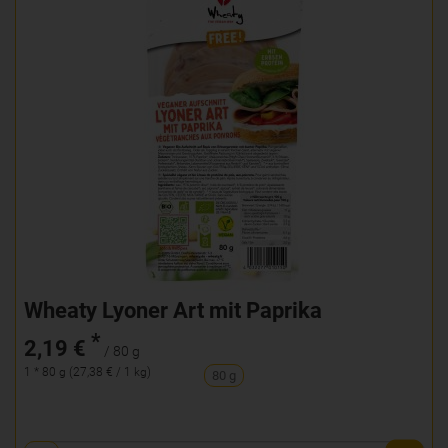
Wheaty Lyoner Art mit Paprika
*
2,19 €
/ 80 g
1 * 80 g (27,38 € / 1 kg)
80 g