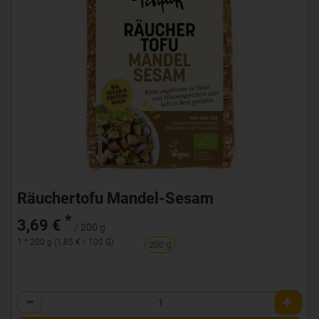
Räuchertofu Mandel-Sesam
*
3,69 €
/ 200 g
1 * 200 g (1,85 € / 100 G)
200 g
Anzahl