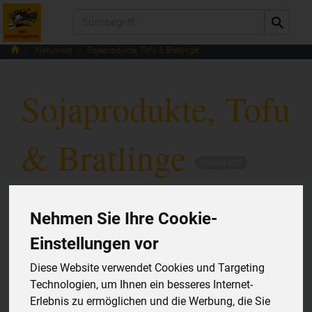
Produkt
Naturkost
Sojaprodukte, Tofu & Bratlinge
Sojaprodukte, Tofu
& Bratlinge
38 von 807
12
Nehmen Sie Ihre Cookie-
Einstellungen vor
Soja- & Milchersatzprodukte
18
Diese Website verwendet Cookies und Targeting
Tofu & Bratlinge
20
Technologien, um Ihnen ein besseres Internet-
Erlebnis zu ermöglichen und die Werbung, die Sie