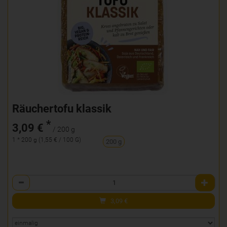
Räuchertofu klassik
*
3,09 €
/ 200 g
1 * 200 g (1,55 € / 100 G)
200 g
Anzahl
3,09
€