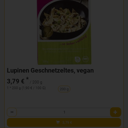
Lupinen Geschnetzeltes, vegan
*
3,79 €
/ 200 g
1 * 200 g (1,90 € / 100 G)
200 g
Anzahl
3,79
€