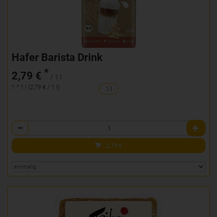
Hafer Barista Drink
*
2,79 €
/ 1 l
1 * 1 l (2,79 € / 1 l)
1 l
Anzahl
2,79
€