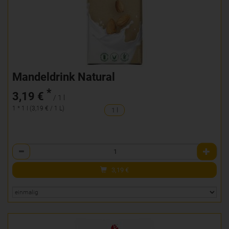
Mandeldrink Natural
*
3,19 €
/ 1 l
1 * 1 l (3,19 € / 1 L)
1 l
Anzahl
3,19
€