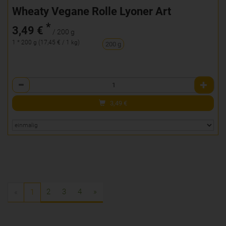
Wheaty Vegane Rolle Lyoner Art
*
3,49 €
/ 200 g
1 * 200 g (17,45 € / 1 kg)
200 g
Anzahl
3,49
€
2
3
4
»
«
1