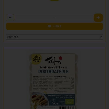
Anzahl
4,99
€