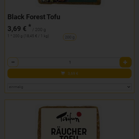
Black Forest Tofu
*
3,69 €
/ 200 g
1 * 200 g (18,45 € / 1 kg)
200 g
Anzahl
3,69
€