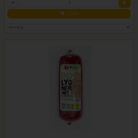
Anzahl
2,19
€