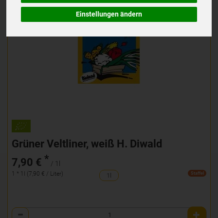
Einstellungen ändern
Grüner Veltliner, weiß H. Diwald
*
7,90 €
/ 1l
1 * 1l (7,90 € / Liter)
Staffel
1l
Anzahl