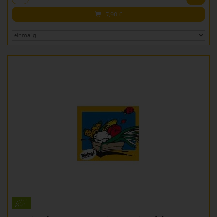
7,90
€