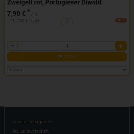
Zweigelt rot, Portugieser Diwald
*
7,90 €
/ 1l
1 * 1l (7,90 € / Liter)
Staffel
1l
Anzahl
7,90
€
Unsere Liefergebiete
Bio Landwirtschaft