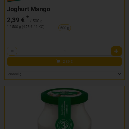
Joghurt Mango
*
2,39 €
/ 500 g
1 * 500 g (4,78 € / 1 KG)
500 g
Anzahl
2,39
€