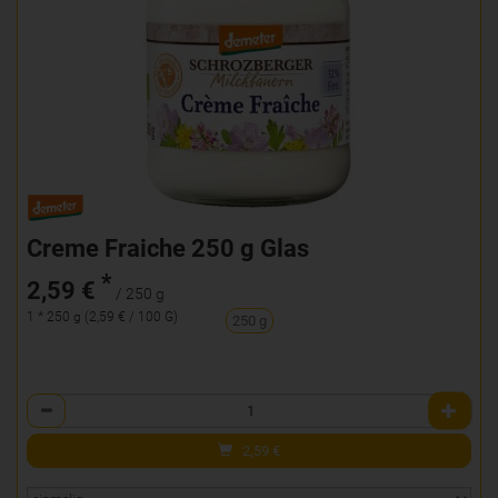
Creme Fraiche 250 g Glas
*
2,59 €
/ 250 g
1 * 250 g (2,59 € / 100 G)
250 g
Anzahl
2,59
€