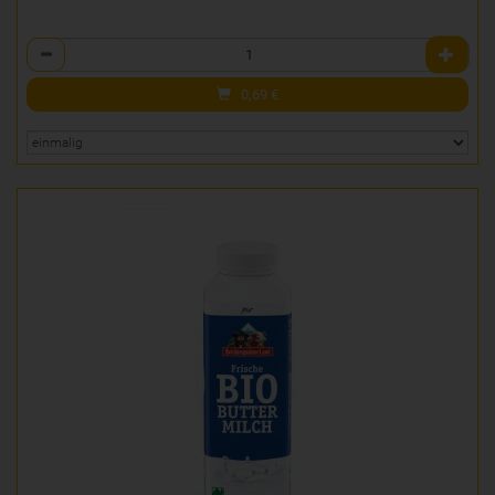
Anzahl
0,69
€