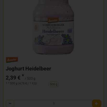
Joghurt Heidelbeer
*
2,39 €
/ 500 g
1 * 500 g (4,78 € / 1 KG)
500 g
Anzahl