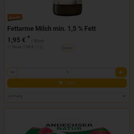
Fettarme Milch min. 1,5 % Fett
*
1,95 €
/ Stück
1 * Stück (1,95 € / 1 L)
Stück
Anzahl
1,95
€