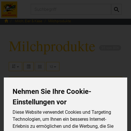
Produkt
Milch, Eier & Käse
Milchprodukte
Milchprodukte
35 von 806
12
Milch, Sahne, Quark
17
Nehmen Sie Ihre Cookie-
Joghurt
17
Einstellungen vor
Laktosefrei
3
Diese Website verwendet Cookies und Targeting
Technologien, um Ihnen ein besseres Internet-
Erlebnis zu ermöglichen und die Werbung, die Sie