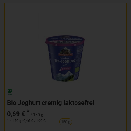
Bio Joghurt cremig laktosefrei
*
0,69 €
/ 150 g
1 * 150 g (0,46 € / 100 G)
150 g