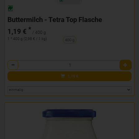
Buttermilch - Tetra Top Flasche
*
1,19 €
/ 400 g
1 * 400 g (2,98 € / 1 kg)
400 g
Anzahl
1,19
€