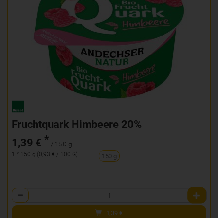
Fruchtquark Himbeere 20%
*
1,39 €
/ 150 g
1 * 150 g (0,93 € / 100 G)
150 g
Anzahl
1,39
€