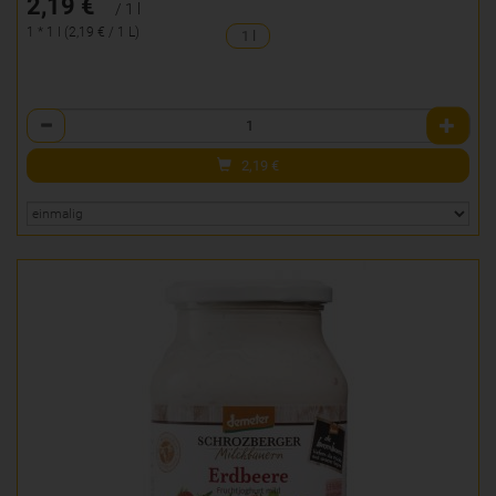
2,19 €
/ 1 l
1 * 1 l (2,19 € / 1 L)
1 l
Anzahl
2,19
€