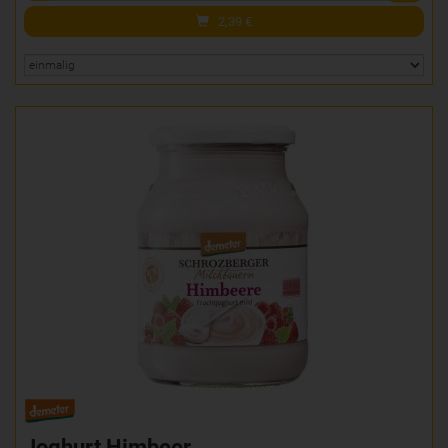
2,39
€
Joghurt Himbeer