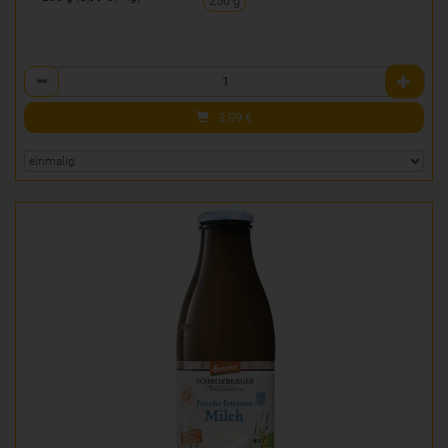
250 g
Anzahl
3,99
€