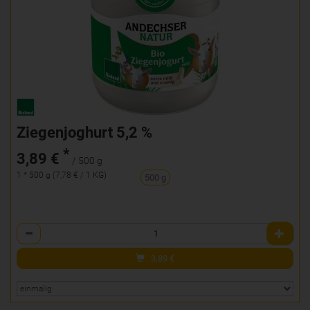
Ziegenjoghurt 5,2 %
*
3,89 €
/ 500 g
1 * 500 g (7,78 € / 1 KG)
500 g
Anzahl
3,89
€