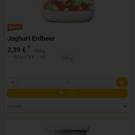
Joghurt Erdbeer
*
2,39 €
/ 500 g
1 * 500 g (4,78 € / 1 KG)
500 g
Anzahl
2,39
€