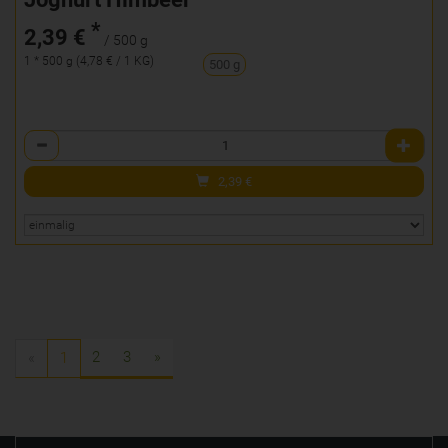
*
2,39 €
/ 500 g
1 * 500 g (4,78 € / 1 KG)
500 g
Anzahl
2,39
€
2
3
»
«
1